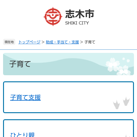
ペ
メ
ー
ニ
ジ
ュ
の
ー
先
を
頭
飛
で
ば
トップページ
>
助成・手当て・支援
>
子育て
現在地
す
し
。
て
本
本
文
子育て
文
へ
子育て支援
ひとり親