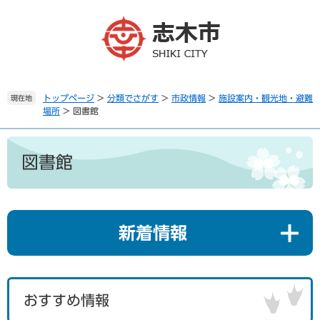
ペ
メ
ー
ニ
ジ
ュ
の
ー
先
を
頭
飛
で
ば
トップページ
>
分類でさがす
>
市政情報
>
施設案内・観光地・避難
現在地
場所
>
図書館
す
し
。
て
本
本
文
文
図書館
へ
新着情報
おすすめ情報