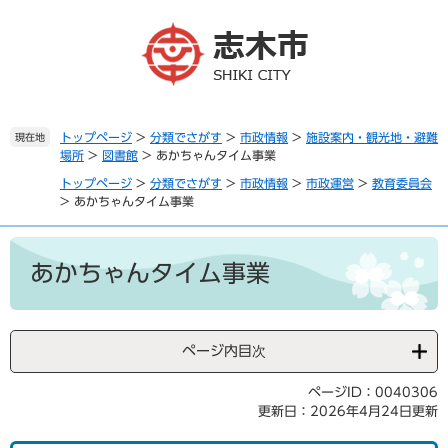
ペ
メ
ー
ニ
ジ
ュ
の
ー
先
を
頭
飛
で
ば
トップページ
>
分類でさがす
>
市政情報
>
施設案内・観光地・避難
現在地
場所
>
図書館
>
あかちゃんタイム事業
す
し
。
て
トップページ
>
分類でさがす
>
市政情報
>
市政運営
>
教育委員会
本
>
あかちゃんタイム事業
文
へ
本
文
あかちゃんタイム事業
ページ内目次
ページID：0040306
更新日：2026年4月24日更新