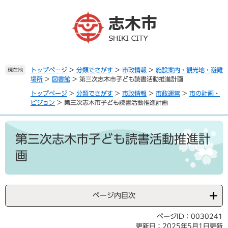
ペ
メ
ー
ニ
ジ
ュ
の
ー
先
を
頭
飛
で
ば
トップページ
>
分類でさがす
>
市政情報
>
施設案内・観光地・避難
現在地
場所
>
図書館
>
第三次志木市子ども読書活動推進計画
す
し
。
て
トップページ
>
分類でさがす
>
市政情報
>
市政運営
>
市の計画・
本
ビジョン
>
第三次志木市子ども読書活動推進計画
文
へ
本
文
第三次志木市子ども読書活動推進計
画
ページ内目次
ページID：0030241
更新日：2025年5月1日更新