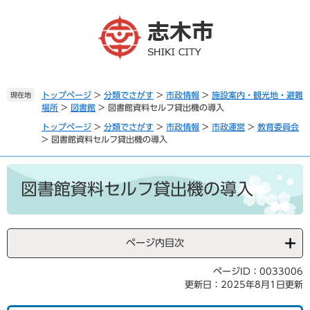
ペ
メ
ー
ニ
ジ
ュ
の
ー
先
を
頭
飛
で
ば
トップページ
>
分類でさがす
>
市政情報
>
施設案内・観光地・避難
現在地
場所
>
図書館
>
図書館資料セルフ貸出機の導入
す
し
。
て
トップページ
>
分類でさがす
>
市政情報
>
市政運営
>
教育委員会
本
>
図書館資料セルフ貸出機の導入
文
へ
本
文
図書館資料セルフ貸出機の導入
ページ内目次
ページID：0033006
更新日：2025年8月1日更新