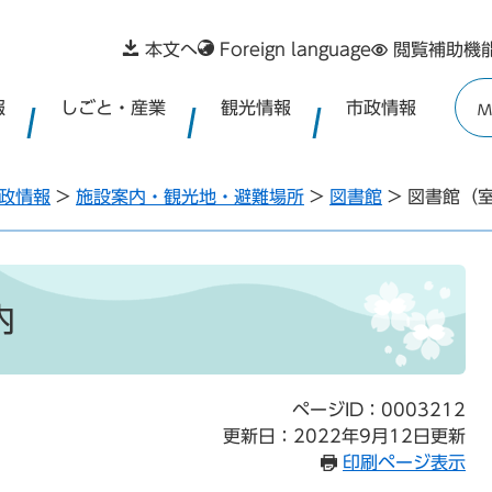
本文へ
Foreign language
閲覧補助機
報
しごと・産業
観光情報
市政情報
M
政情報
>
施設案内・観光地・避難場所
>
図書館
>
図書館（
内
ページID：0003212
更新日：2022年9月12日更新
印刷ページ表示