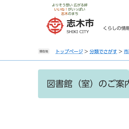
ペ
メ
よりそう想い 広がる絆
いいね！
がいっぱい
ー
ニ
志木
のまち
ジ
ュ
の
ー
くらしの情
先
を
頭
飛
で
ば
トップページ
>
分類でさがす
>
市
す
し
現在地
。
て
本
文
本
へ
文
図書館（室）のご案