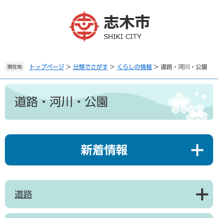
ペ
メ
ー
ニ
ジ
ュ
の
ー
先
を
頭
飛
で
ば
トップページ
>
分類でさがす
>
くらしの情報
>
道路・河川・公園
現在地
す
し
。
て
本
本
文
道路・河川・公園
文
へ
新着情報
道路