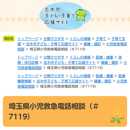
ペ
メ
ー
ニ
ジ
ュ
の
ー
先
を
頭
飛
トップページ
>
分類でさがす
>
くらしの情報
>
子育て
>
子育て支
現在地
で
ば
援
>
志木市子ども・子育て応援サイト
>
健康・健診
>
小児救急電話
す。
し
相談
>
埼玉県小児救急電話相談（＃7119）
て
トップページ
>
分類でさがす
>
くらしの情報
>
医療・健康
>
夜
本
間・休日診療
>
志木市子ども・子育て応援サイト
>
健康・健診
>
小
文
児救急電話相談
>
埼玉県小児救急電話相談（＃7119）
へ
トップページ
>
分類でさがす
>
くらしの情報
>
医療・健康
>
医療
機関情報
>
志木市子ども・子育て応援サイト
>
健康・健診
>
小児救
急電話相談
>
埼玉県小児救急電話相談（＃7119）
本
埼玉県小児救急電話相談（＃
文
7119）