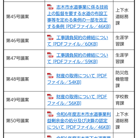
志木市水道事業に係る技術
上下水
上の監督を要する水道の布設工
第45号議案
道総務
事等を定める条例の一部を改正
課
する条例 [PDFファイル／46KB]
工事請負契約の締結につい
生涯学
第46号議案
て [PDFファイル／60KB]
習課
工事請負契約の締結につい
生涯学
第47号議案
て [PDFファイル／59KB]
習課
防災危
財産の取得について [PDF
第48号議案
機管理
ファイル／54KB]
課
財産の取得について [PDF
学校教
第49号議案
ファイル／56KB]
育課
令和6年度志木市水道事業利
上下水
第50号議案
益剰余金の処分及び決算の認定
道総務
について [PDFファイル／46KB]
課