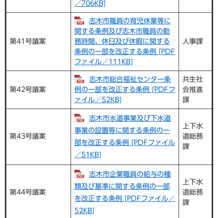
／706KB]
志木市職員の育児休業等に
関する条例及び志木市職員の勤
第41号議案
務時間、休日及び休暇に関する
人事課
条例の一部を改正する条例 [PDF
ファイル／111KB]
志木市総合福祉センター条
共生社
第42号議案
例の一部を改正する条例 [PDFフ
会推進
ァイル／52KB]
課
志木市水道事業及び下水道
上下水
事業の設置等に関する条例の一
第43号議案
道総務
部を改正する条例 [PDFファイル
課
／51KB]
志木市企業職員の給与の種
上下水
類及び基準に関する条例の一部
第44号議案
道総務
を改正する条例 [PDFファイル／
課
52KB]