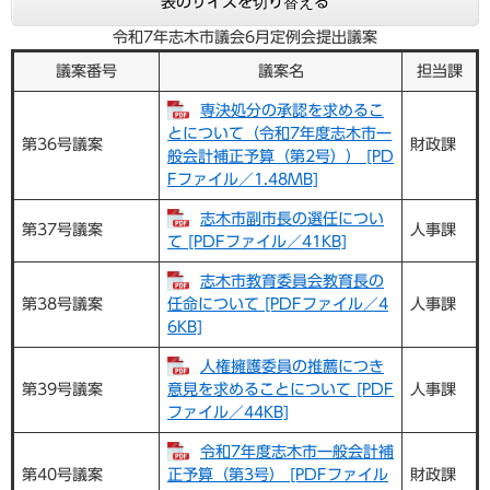
表のサイズを切り替える
令和7年志木市議会6月定例会提出議案
議案番号
議案名
担当課
専決処分の承認を求めるこ
とについて（令和7年度志木市一
第36号議案
財政課
般会計補正予算（第2号）） [PD
Fファイル／1.48MB]
志木市副市長の選任につい
第37号議案
人事課
て [PDFファイル／41KB]
志木市教育委員会教育長の
第38号議案
任命について [PDFファイル／4
人事課
6KB]
人権擁護委員の推薦につき
第39号議案
意見を求めることについて [PDF
人事課
ファイル／44KB]
令和7年度志木市一般会計補
第40号議案
正予算（第3号） [PDFファイル
財政課