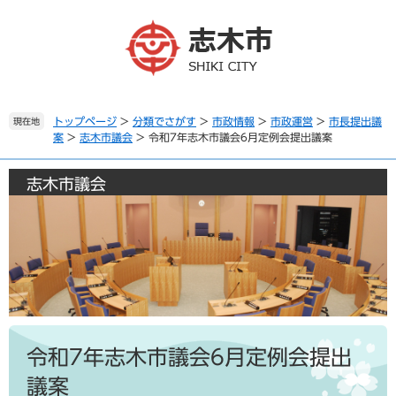
ペ
メ
ー
ニ
ジ
ュ
の
ー
先
を
頭
飛
で
ば
トップページ
>
分類でさがす
>
市政情報
>
市政運営
>
市長提出議
現在地
案
>
志木市議会
>
令和7年志木市議会6月定例会提出議案
す
し
。
て
本
志木市議会
文
へ
本
文
令和7年志木市議会6月定例会提出
議案