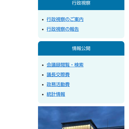
行政視察
行政視察のご案内
行政視察の報告
情報公開
会議録閲覧・検索
議長交際費
政務活動費
統計情報