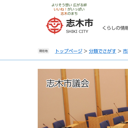
ペ
メ
よりそう想い 広がる絆
いいね！
がいっぱい
ー
ニ
志木
のまち
ジ
ュ
の
ー
くらしの情
先
を
頭
飛
で
ば
トップページ
>
分類でさがす
>
市
す
し
現在地
。
て
本
文
へ
志木市議会