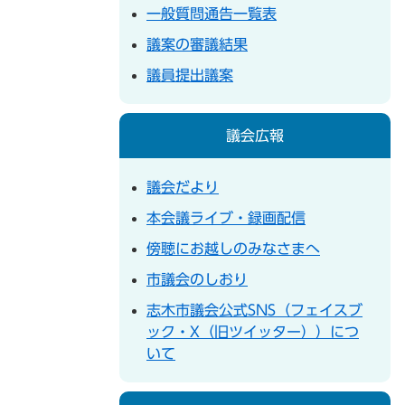
一般質問通告一覧表
議案の審議結果
議員提出議案
議会広報
議会だより
本会議ライブ・録画配信
傍聴にお越しのみなさまへ
市議会のしおり
志木市議会公式SNS（フェイスブ
ック・X（旧ツイッター））につ
いて