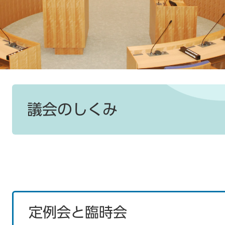
本
文
議会のしくみ
定例会と臨時会