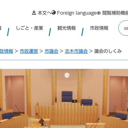
本文へ
Foreign language
閲覧補助機
報
しごと・産業
観光情報
市政情報
M
政情報
>
市政運営
>
市議会
>
志木市議会
>
議会のしくみ