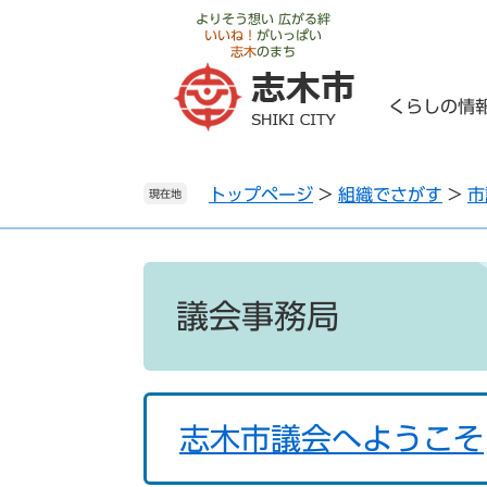
ペ
メ
よりそう想い 広がる絆
いいね！
がいっぱい
ー
ニ
志木
のまち
ジ
ュ
の
ー
くらしの情
先
を
頭
飛
で
ば
トップページ
>
組織でさがす
>
市
す
し
現在地
。
て
本
文
本
へ
文
議会事務局
志木市議会へようこそ