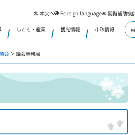
本文へ
Foreign language
閲覧補助機
報
しごと・産業
観光情報
市政情報
M
議会
>
議会事務局