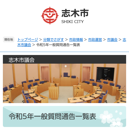
ペ
メ
ー
ニ
ジ
ュ
の
ー
先
を
頭
飛
で
ば
トップページ
>
分類でさがす
>
市政情報
>
市政運営
>
市議会
>
志
現在地
木市議会
>
令和5年一般質問通告一覧表
す
し
。
て
本
志木市議会
文
へ
本
文
令和5年一般質問通告一覧表