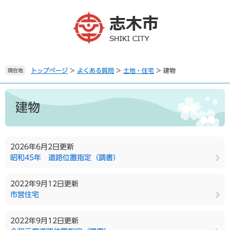
ペ
メ
ー
ニ
ジ
ュ
の
ー
先
を
頭
飛
で
ば
トップページ
>
よくある質問
>
土地・住宅
>
建物
現在地
す
し
。
て
本
本
文
建物
文
へ
2026年6月2日更新
昭和45年 道路位置指定（調書）
2022年9月12日更新
市営住宅
2022年9月12日更新