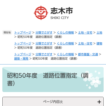
ペ
メ
ー
ニ
ジ
ュ
の
ー
先
を
頭
飛
で
ば
トップページ
>
分類でさがす
>
くらしの情報
>
土地・住宅
>
土地
現在地
>
昭和50年度 道路位置指定（調書）
す
し
。
て
トップページ
>
分類でさがす
>
くらしの情報
>
土地・住宅
>
建物
本
>
昭和50年度 道路位置指定（調書）
文
トップページ
>
分類でさがす
>
くらしの情報
>
都市基盤・交通
>
へ
建築・開発
>
昭和50年度 道路位置指定（調書）
本
文
昭和50年度 道路位置指定（調
書）
ページ内目次