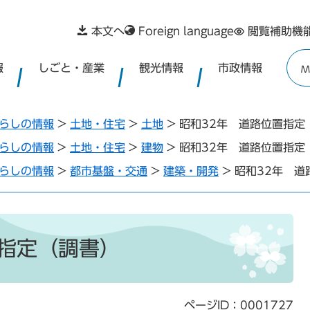
本文へ
Foreign language
閲覧補助機
報
しごと・産業
観光情報
市政情報
M
らしの情報
>
土地・住宅
>
土地
>
昭和32年 道路位置指定
らしの情報
>
土地・住宅
>
建物
>
昭和32年 道路位置指定
らしの情報
>
都市基盤・交通
>
建築・開発
>
昭和32年 道
置指定（調書）
ページID：0001727