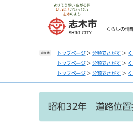
ペ
メ
よりそう想い 広がる絆
いいね！
がいっぱい
ー
ニ
志木
のまち
ジ
ュ
の
ー
くらしの情
先
を
頭
飛
で
ば
トップページ
>
分類でさがす
>
く
す
し
現在地
。
て
トップページ
>
分類でさがす
>
く
本
トップページ
>
分類でさがす
>
く
文
へ
本
文
昭和32年 道路位