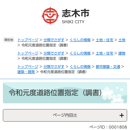
ペ
メ
ー
ニ
ジ
ュ
の
ー
先
を
頭
飛
で
ば
トップページ
>
分類でさがす
>
くらしの情報
>
土地・住宅
>
土地
現在地
>
令和元度道路位置指定（調書）
す
し
。
て
トップページ
>
分類でさがす
>
くらしの情報
>
土地・住宅
>
建物
本
>
令和元度道路位置指定（調書）
文
トップページ
>
分類でさがす
>
くらしの情報
>
都市基盤・交通
>
へ
建築・開発
>
令和元度道路位置指定（調書）
本
文
令和元度道路位置指定（調書）
ページ内目次
ページID：0001808