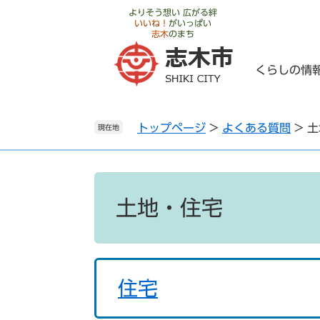
ペ
メ
よりそう想い 広がる絆
いいね！
がいっぱい
ー
ニ
志木
のまち
ジ
ュ
の
ー
くらしの情
先
を
頭
飛
で
ば
トップページ
>
よくある質問
>
土
す
し
現在地
。
て
本
文
本
へ
文
土地・住宅
住宅