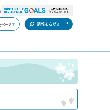
能
情報をさがす
yページ