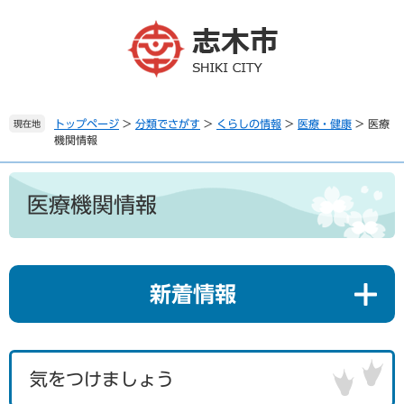
ペ
メ
ー
ニ
ジ
ュ
の
ー
先
を
頭
飛
で
ば
トップページ
>
分類でさがす
>
くらしの情報
>
医療・健康
>
医療
現在地
機関情報
す
し
。
て
本
本
文
文
医療機関情報
へ
新着情報
気をつけましょう