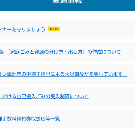
新着情報
マナーを守りましょう
月版 「家庭ごみと資源の分け方・出し方」の作成について
オン電池等の不適正排出による火災事故が多発しています！
における自己搬入ごみの受入制限について
理手数料納付券取扱店等一覧