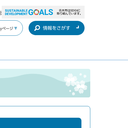
能
情報をさがす
yページ