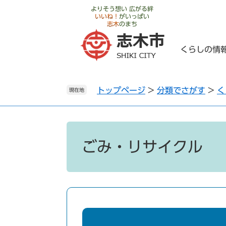
ペ
メ
よりそう想い 広がる絆
いいね！
がいっぱい
ー
ニ
志木
のまち
ジ
ュ
の
ー
くらしの情
先
を
頭
飛
で
ば
トップページ
>
分類でさがす
>
く
す
し
現在地
。
て
本
文
本
へ
文
ごみ・リサイクル