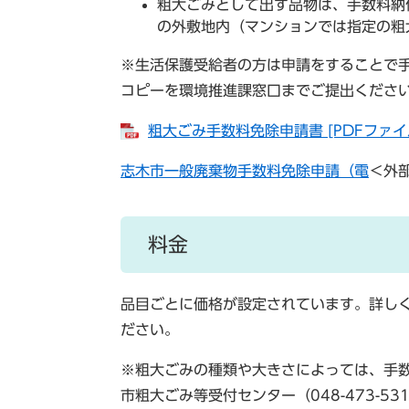
粗大ごみとして出す品物は、手数料納
の外敷地内（マンションでは指定の粗
※生活保護受給者の方は申請をすることで
コピーを環境推進課窓口までご提出くださ
粗大ごみ手数料免除申請書 [PDFファイル
志木市一般廃棄物手数料免除申請（電
＜外
料金
品目ごとに価格が設定されています。詳し
ださい。
※粗大ごみの種類や大きさによっては、手
市粗大ごみ等受付センター（048-473-5