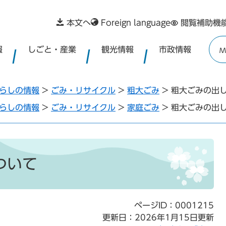
本文へ
Foreign language
閲覧補助機
報
しごと・産業
観光情報
市政情報
M
らしの情報
>
ごみ・リサイクル
>
粗大ごみ
>
粗大ごみの出
らしの情報
>
ごみ・リサイクル
>
家庭ごみ
>
粗大ごみの出
ついて
ページID：0001215
更新日：2026年1月15日更新