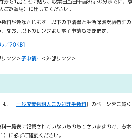
付券を1品ごとに貼り、収集日当日午前8時30分までに、家
大ごみ置場）に出してください。
手数料が免除されます。以下の申請書と生活保護受給者証の
い。なお、以下のリンクより電子申請もできます。
／70KB]
部リンク＞
子申請）
＜外部リンク＞
くは、「
一般廃棄物粗大ごみ処理手数料
」のページをご覧く
数料一覧表に記載されていないものもございますので、
志木
311）に必ずご確認ください。