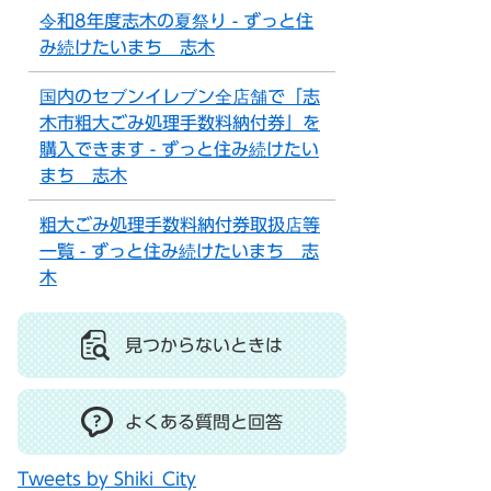
令和8年度志木の夏祭り - ずっと住
み続けたいまち 志木
国内のセブンイレブン全店舗で「志
木市粗大ごみ処理手数料納付券」を
購入できます - ずっと住み続けたい
まち 志木
粗大ごみ処理手数料納付券取扱店等
一覧 - ずっと住み続けたいまち 志
木
見つからないときは
よくある質問と回答
Tweets by Shiki_City