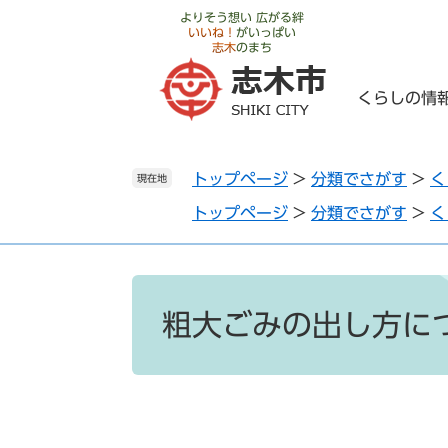
ペ
メ
よりそう想い 広がる絆
いいね！
がいっぱい
ー
ニ
志木
のまち
ジ
ュ
の
ー
くらしの情
先
を
頭
飛
で
ば
トップページ
>
分類でさがす
>
く
す
し
現在地
。
て
トップページ
>
分類でさがす
>
く
本
文
へ
本
文
粗大ごみの出し方に