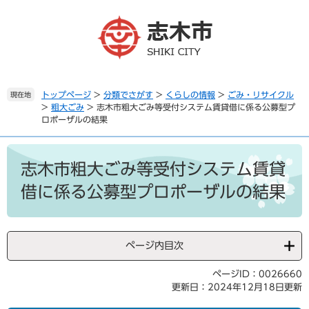
ペ
メ
ー
ニ
ジ
ュ
の
ー
先
を
頭
飛
で
ば
トップページ
>
分類でさがす
>
くらしの情報
>
ごみ・リサイクル
現在地
>
粗大ごみ
>
志木市粗大ごみ等受付システム賃貸借に係る公募型プ
す
し
ロポーザルの結果
。
て
本
本
文
文
志木市粗大ごみ等受付システム賃貸
へ
借に係る公募型プロポーザルの結果
ページ内目次
ページID：0026660
更新日：2024年12月18日更新