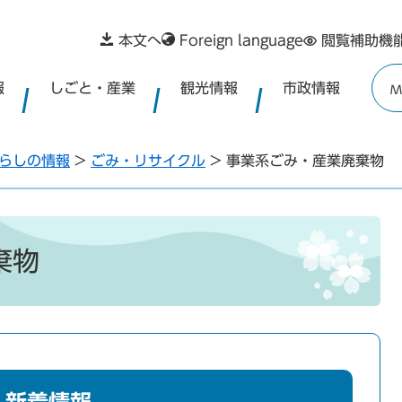
本文へ
Foreign language
閲覧補助機
報
しごと・産業
観光情報
市政情報
M
らしの情報
>
ごみ・リサイクル
>
事業系ごみ・産業廃棄物
棄物