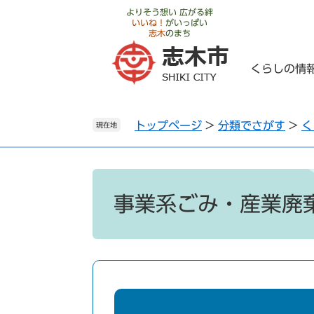
ペ
メ
よりそう想い 広がる絆
いいね！
がいっぱい
ー
ニ
志木
のまち
ジ
ュ
の
ー
くらしの情
先
を
頭
飛
で
ば
トップページ
>
分類でさがす
>
く
す
し
現在地
。
て
本
文
本
へ
文
事業系ごみ・産業廃