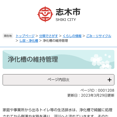
ペ
メ
ー
ニ
ジ
ュ
の
ー
先
を
頭
飛
で
ば
トップページ
>
分類でさがす
>
くらしの情報
>
ごみ・リサイクル
現在地
>
し尿・浄化槽
>
浄化槽の維持管理
す
し
。
て
本
本
文
文
浄化槽の維持管理
へ
ページ内目次
ページID：0001208
更新日：2023年3月29日更新
家庭や事業所から出るトイレ等の生活排水は、浄化槽で綺麗に処理
されてから側溝や水路を通り、河川へと流れていきます。そのた