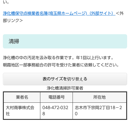
い。
浄化槽保守点検業者名簿(埼玉県ホームページ)（外部サイト）
＜外
部リンク＞
清掃
浄化槽の中の汚泥を汲み取る作業です。年1回以上行います。
朝霞地区一部事務組合の許可を受けた業者に依頼してください。
表のサイズを切り替える
浄化槽清掃許可業者
業者名
電話番号
所在地
大村商事株式会
048-472-032
志木市下宗岡2丁目18−2
社
8
0