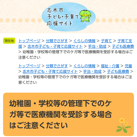
ペ
メ
ー
ニ
ジ
ュ
の
ー
先
を
頭
飛
トップページ
>
分類でさがす
>
くらしの情報
>
子育て
>
子育て支
現在地
で
ば
援
>
志木市子ども・子育て応援サイト
>
手当・助成
>
子ども医療費
す。
し
>
幼稚園・学校等の管理下でのケガ等で医療機関を受診する場合はご
て
注意ください
本
トップページ
>
分類でさがす
>
くらしの情報
>
福祉・介護
>
児童
文
>
志木市子ども・子育て応援サイト
>
手当・助成
>
子ども医療費
>
へ
幼稚園・学校等の管理下でのケガ等で医療機関を受診する場合はご注
意ください
本
幼稚園・学校等の管理下でのケ
文
ガ等で医療機関を受診する場合
はご注意ください