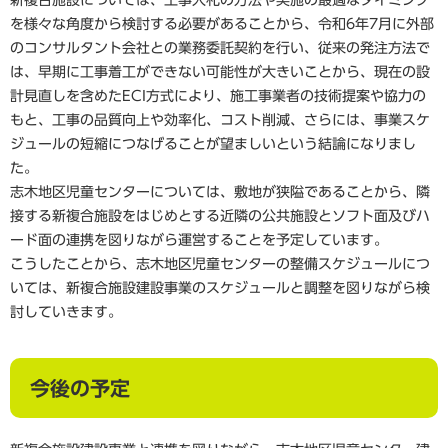
新複合施設については、工事入札の方法や実施の最適なタイミング
を様々な角度から検討する必要があることから、令和6年7月に外部
のコンサルタント会社との業務委託契約を行い、従来の発注方法で
は、早期に工事着工ができない可能性が大きいことから、現在の設
計見直しを含めたECI方式により、施工事業者の技術提案や協力の
もと、工事の品質向上や効率化、コスト削減、さらには、事業スケ
ジュールの短縮につなげることが望ましいという結論になりまし
た。
志木地区児童センターについては、敷地が狭隘であることから、隣
接する新複合施設をはじめとする近隣の公共施設とソフト面及びハ
ード面の連携を図りながら運営することを予定しています。
こうしたことから、志木地区児童センターの整備スケジュールにつ
いては、新複合施設建設事業のスケジュールと調整を図りながら検
討していきます。
今後の予定