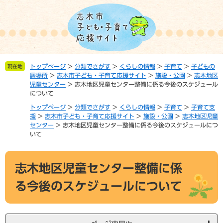
ペ
メ
ー
ニ
ジ
ュ
の
ー
先
を
頭
飛
トップページ
>
分類でさがす
>
くらしの情報
>
子育て
>
子どもの
現在地
で
ば
居場所
>
志木市子ども・子育て応援サイト
>
施設・公園
>
志木地区
す。
し
児童センター
>
志木地区児童センター整備に係る今後のスケジュール
て
について
本
トップページ
>
分類でさがす
>
くらしの情報
>
子育て
>
子育て支
文
援
>
志木市子ども・子育て応援サイト
>
施設・公園
>
志木地区児童
へ
センター
>
志木地区児童センター整備に係る今後のスケジュールにつ
いて
本
志木地区児童センター整備に係
文
る今後のスケジュールについて