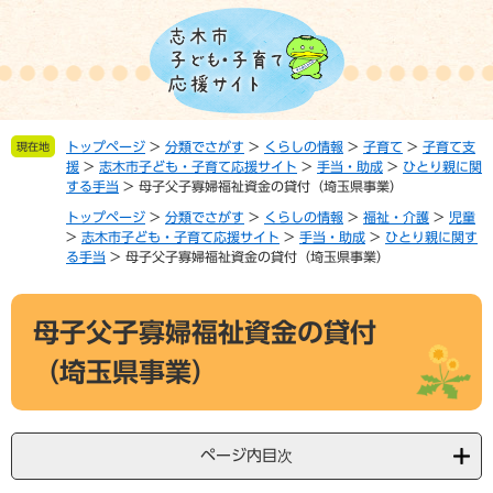
ペ
メ
ー
ニ
ジ
ュ
の
ー
先
を
頭
飛
トップページ
>
分類でさがす
>
くらしの情報
>
子育て
>
子育て支
現在地
で
ば
援
>
志木市子ども・子育て応援サイト
>
手当・助成
>
ひとり親に関
す。
し
する手当
>
母子父子寡婦福祉資金の貸付（埼玉県事業）
て
トップページ
>
分類でさがす
>
くらしの情報
>
福祉・介護
>
児童
本
>
志木市子ども・子育て応援サイト
>
手当・助成
>
ひとり親に関す
文
る手当
>
母子父子寡婦福祉資金の貸付（埼玉県事業）
へ
本
母子父子寡婦福祉資金の貸付
文
（埼玉県事業）
ページ内目次