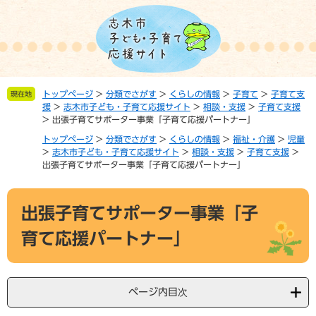
ペ
メ
ー
ニ
ジ
ュ
の
ー
先
を
頭
飛
トップページ
>
分類でさがす
>
くらしの情報
>
子育て
>
子育て支
現在地
で
ば
援
>
志木市子ども・子育て応援サイト
>
相談・支援
>
子育て支援
す。
し
>
出張子育てサポーター事業「子育て応援パートナー」
て
トップページ
>
分類でさがす
>
くらしの情報
>
福祉・介護
>
児童
本
>
志木市子ども・子育て応援サイト
>
相談・支援
>
子育て支援
>
文
出張子育てサポーター事業「子育て応援パートナー」
へ
本
出張子育てサポーター事業「子
文
育て応援パートナー」
ページ内目次