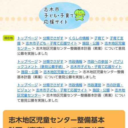
ペ
メ
ー
ニ
ジ
ュ
の
ー
先
を
頭
飛
トップページ
>
分類でさがす
>
くらしの情報
>
子育て
>
子育て支
現在地
で
ば
援
>
志木市子ども・子育て応援サイト
>
施設・公園
>
志木地区児童
す。
し
センター
>
志木地区児童センター整備基本計画（素案）について意見
て
公募を実施しました
本
トップページ
>
分類でさがす
>
市政情報
>
市政への参加
>
パブリ
文
ックコメント（意見公募手続）
>
志木市子ども・子育て応援サイト
へ
>
施設・公園
>
志木地区児童センター
>
志木地区児童センター整備
基本計画（素案）について意見公募を実施しました
トップページ
>
分類でさがす
>
市政情報
>
市政運営
>
市の計画・
ビジョン
>
志木市子ども・子育て応援サイト
>
施設・公園
>
志木地
区児童センター
>
志木地区児童センター整備基本計画（素案）につい
て意見公募を実施しました
本
志木地区児童センター整備基本
文