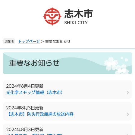
ペ
メ
ー
ニ
ジ
ュ
の
ー
先
を
頭
飛
で
ば
トップページ
>
重要なお知らせ
現在地
す
し
。
て
本
本
文
重要なお知らせ
文
へ
2024年8月4日更新
光化学スモッグ情報（志木市）
2024年8月3日更新
【志木市】防災行政無線の放送内容
2024年8月3日更新