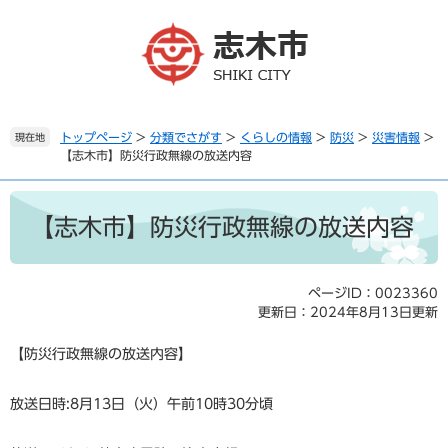
ペ
メ
ー
ニ
ジ
ュ
の
ー
先
を
頭
飛
で
ば
トップページ
>
分類でさがす
>
くらしの情報
>
防災
>
災害情報
>
現在地
【志木市】防災行政無線の放送内容
す
し
。
て
本
本
文
文
【志木市】防災行政無線の放送内容
へ
ページID：0023360
更新日：2024年8月13日更新
【防災行政無線の放送内容】
放送日時:8月13日（火）午前10時30分頃