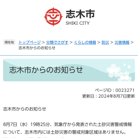
ペ
メ
ー
ニ
ジ
ュ
の
ー
先
を
頭
飛
で
ば
トップページ
>
分類でさがす
>
くらしの情報
>
防災
>
災害情報
>
現在地
志木市からのお知らせ
す
し
。
て
本
本
文
文
志木市からのお知らせ
へ
ページID：0023271
更新日：2024年8月7日更新
志木市からのお知らせ
8月7日（水）19時25分、気象庁から発表された土砂災害警戒情報
について、志木市内には土砂災害の警戒対象区域はありません。