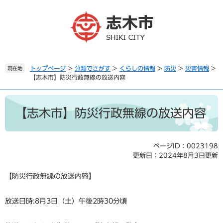
ペ
メ
ー
ニ
ジ
ュ
の
ー
先
を
頭
飛
で
ば
トップページ
>
分類でさがす
>
くらしの情報
>
防災
>
災害情報
>
現在地
【志木市】防災行政無線の放送内容
す
し
。
て
本
本
文
文
【志木市】防災行政無線の放送内容
へ
ページID：0023198
更新日：2024年8月3日更新
【防災行政無線の放送内容】
放送日時:8月3日（土）午後2時30分頃