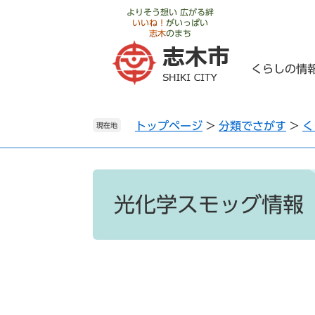
ペ
メ
よりそう想い 広がる絆
いいね！
がいっぱい
ー
ニ
志木
のまち
ジ
ュ
の
ー
くらしの情
先
を
頭
飛
で
ば
トップページ
>
分類でさがす
>
く
す
し
現在地
。
て
本
文
本
へ
文
光化学スモッグ情報