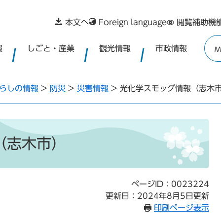
本文へ
Foreign language
閲覧補助機
報
しごと・産業
観光情報
市政情報
M
らしの情報
>
防災
>
災害情報
>
光化学スモッグ情報（志木
（志木市）
ページID：0023224
更新日：2024年8月5日更新
印刷ページ表示