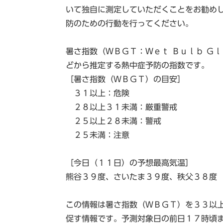
いて独自に測定していただくことをお勧め
防のための行動を行ってください。
暑さ指数（ＷＢＧＴ：Ｗｅｔ Ｂｕｌｂ Ｇ
どから推定する熱中症予防の指数です。
［暑さ指数（ＷＢＧＴ）の目安］
３１以上：危険
２８以上３１未満：厳重警戒
２５以上２８未満：警戒
２５未満：注意
［今日（１１日）の予想最高気温］
熊谷３９度、さいたま３９度、秩父３８度
この情報は暑さ指数（ＷＢＧＴ）を３３以
促す情報です。予測対象日の前日１７時頃