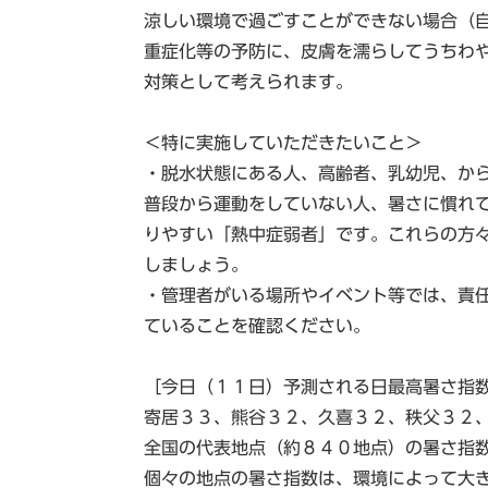
涼しい環境で過ごすことができない場合（
重症化等の予防に、皮膚を濡らしてうちわ
対策として考えられます。
＜特に実施していただきたいこと＞
・脱水状態にある人、高齢者、乳幼児、か
普段から運動をしていない人、暑さに慣れ
りやすい「熱中症弱者」です。これらの方
しましょう。
・管理者がいる場所やイベント等では、責
ていることを確認ください。
［今日（１１日）予測される日最高暑さ指
寄居３３、熊谷３２、久喜３２、秩父３２
全国の代表地点（約８４０地点）の暑さ指
個々の地点の暑さ指数は、環境によって大