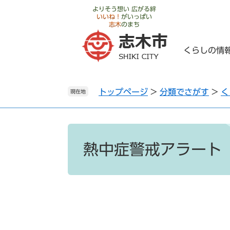
ペ
メ
よりそう想い 広がる絆
いいね！
がいっぱい
ー
ニ
志木
のまち
ジ
ュ
の
ー
くらしの情
先
を
頭
飛
で
ば
トップページ
>
分類でさがす
>
く
す
し
現在地
。
て
本
文
本
へ
文
熱中症警戒アラート