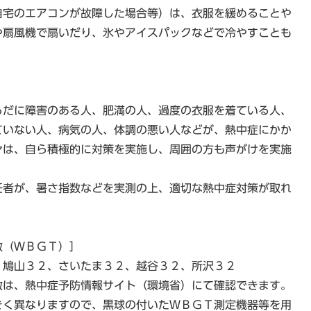
自宅のエアコンが故障した場合等）は、衣服を緩めることや
や扇風機で扇いだり、氷やアイスパックなどで冷やすことも
らだに障害のある人、肥満の人、過度の衣服を着ている人、
ていない人、病気の人、体調の悪い人などが、熱中症にかか
々は、自ら積極的に対策を実施し、周囲の方も声がけを実施
任者が、暑さ指数などを実測の上、適切な熱中症対策が取れ
数（ＷＢＧＴ）］
、鳩山３２、さいたま３２、越谷３２、所沢３２
数は、熱中症予防情報サイト（環境省）にて確認できます。
きく異なりますので、黒球の付いたＷＢＧＴ測定機器等を用