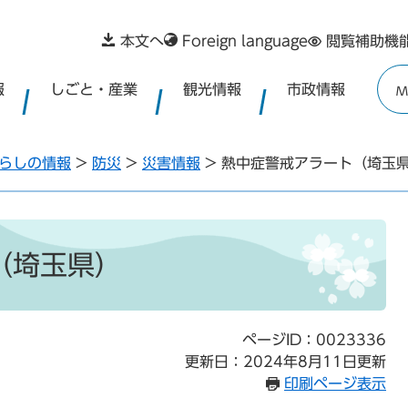
本文へ
Foreign language
閲覧補助機
報
しごと・産業
観光情報
市政情報
M
らしの情報
>
防災
>
災害情報
>
熱中症警戒アラート（埼玉
（埼玉県）
ページID：0023336
更新日：2024年8月11日更新
印刷ページ表示