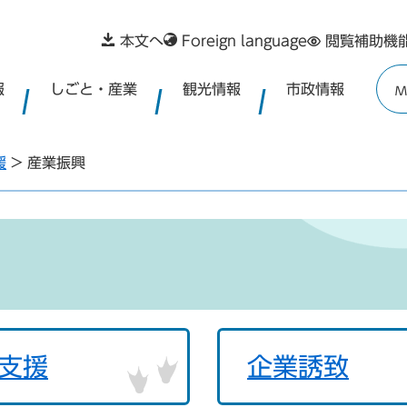
本文へ
Foreign language
閲覧補助機
報
しごと・産業
観光情報
市政情報
M
援
>
産業振興
支援
企業誘致