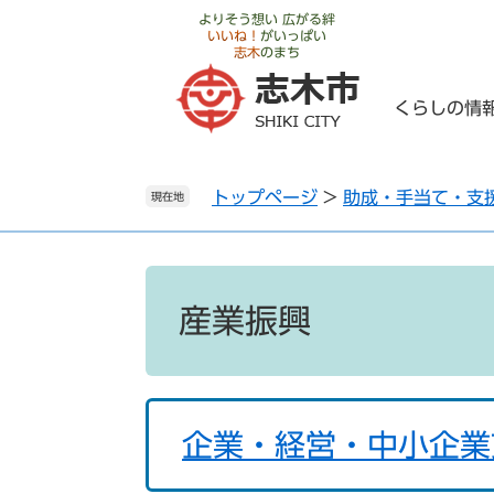
ペ
メ
よりそう想い 広がる絆
いいね！
がいっぱい
ー
ニ
志木
のまち
ジ
ュ
の
ー
くらしの情
先
を
頭
飛
で
ば
トップページ
>
助成・手当て・支
す
し
現在地
。
て
本
文
本
へ
文
産業振興
企業・経営・中小企業