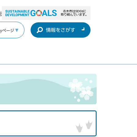
能
情報をさがす
yページ