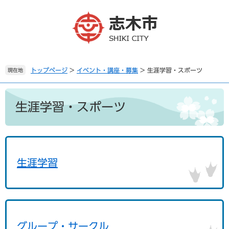
ペ
メ
ー
ニ
ジ
ュ
の
ー
先
を
頭
飛
で
ば
トップページ
>
イベント・講座・募集
>
生涯学習・スポーツ
現在地
す
し
。
て
本
本
文
生涯学習・スポーツ
文
へ
生涯学習
グループ・サークル