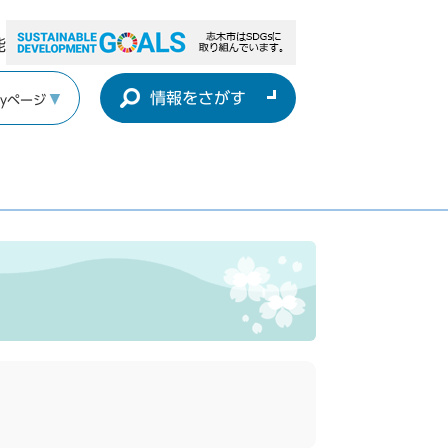
能
情報をさがす
yページ