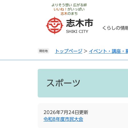
ペ
メ
よりそう想い 広がる絆
いいね！
がいっぱい
ー
ニ
志木
のまち
ジ
ュ
の
ー
くらしの情
先
を
頭
飛
で
ば
トップページ
>
イベント・講座・
す
し
現在地
。
て
本
文
本
へ
文
スポーツ
2026年7月24日更新
令和8年度市民大会