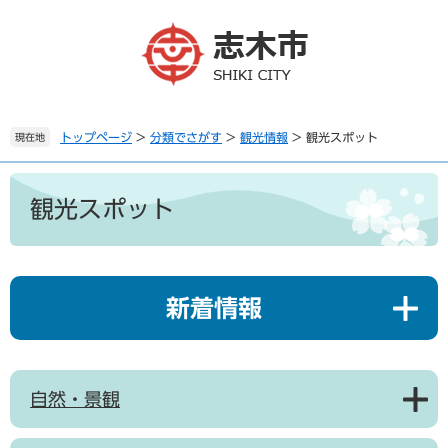
ペ
メ
ー
ニ
ジ
ュ
の
ー
先
を
頭
飛
で
ば
トップページ
>
分類でさがす
>
観光情報
>
観光スポット
現在地
す
し
。
て
本
本
文
観光スポット
文
へ
新着情報
自然・景観