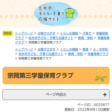
ペ
メ
ー
ニ
ジ
ュ
の
ー
先
を
頭
飛
トップページ
>
分類でさがす
>
くらしの情報
>
子育て
>
学童保育
現在地
で
ば
クラブ
>
志木市子ども・子育て応援サイト
>
教育・学校
>
学童保育
す。
し
クラブ
>
宗岡第三学童保育クラブ
て
トップページ
>
分類でさがす
>
くらしの情報
>
教育
>
小・中学校
本
>
志木市子ども・子育て応援サイト
>
教育・学校
>
学童保育クラブ
文
>
宗岡第三学童保育クラブ
へ
本
宗岡第三学童保育クラブ
文
ページ内目次
ページID：0025877
更新日：2022年9月12日更新