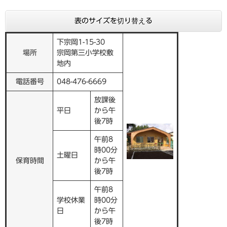
表のサイズを切り替える
下宗岡1-15-30
場所
宗岡第三小学校敷
地内
電話番号
048-476-6669
放課後
平日
から午
後7時
午前8
時00分
土曜日
保育時間
から午
後7時
午前8
学校休業
時00分
日
から午
後7時