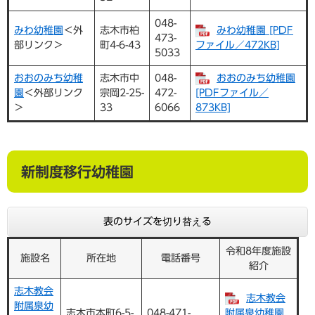
048-
みわ幼稚園
＜外
志木市柏
みわ幼稚園 [PDF
473-
部リンク＞
町4-6-43
ファイル／472KB]
5033
おおのみち幼稚
志木市中
048-
おおのみち幼稚園
園
＜外部リンク
宗岡2-25-
472-
[PDFファイル／
＞
33
6066
873KB]
新制度移行幼稚園
表のサイズを切り替える
令和8年度施設
施設名
所在地
電話番号
紹介
志木教会
志木教会
附属泉幼
志木市本町6-5-
048-471-
附属泉幼稚園