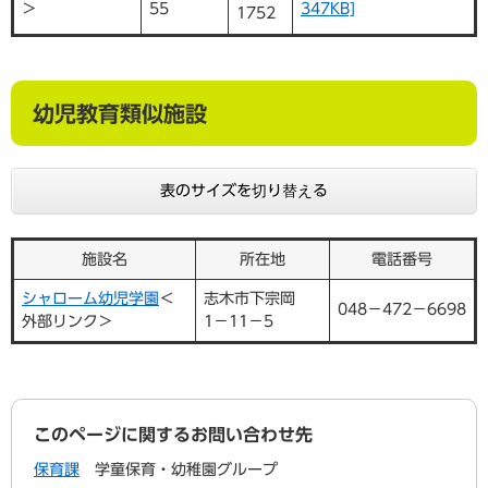
＞
55
347KB]
1752
幼児教育類似施設
表のサイズを切り替える
施設名
所在地
電話番号
シャローム幼児学園
＜
志木市下宗岡
048−472−6698
外部リンク＞
1−11−5
このページに関するお問い合わせ先
保育課
学童保育・幼稚園グループ