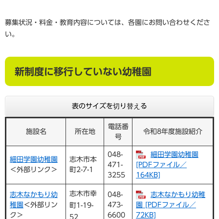
募集状況・料金・教育内容については、各園にお問い合わせくださ
い。
新制度に移行していない幼稚園
表のサイズを切り替える
電話番
施設名
所在地
令和8年度施設紹介
号
048-
細田学園幼稚園
細田学園幼稚園
志木市本
471-
[PDFファイル／
＜外部リンク＞
町2-7-1
3255
164KB]
志木市幸
志木なかもり幼
048-
志木なかもり幼稚
稚園
＜外部リン
473-
園 [PDFファイル／
町1-19-
ク＞
6600
72KB]
52