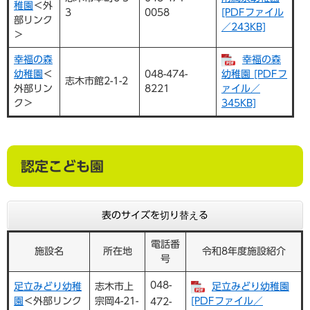
稚園
＜外
3
0058
[PDFファイル
部リンク
／243KB]
＞
幸福の森
幸福の森
幼稚園
＜
048-474-
幼稚園 [PDFフ
志木市館2-1-2
外部リン
8221
ァイル／
ク＞
345KB]
認定こども園
表のサイズを切り替える
電話番
施設名
所在地
令和8年度施設紹介
号
048-
足立みどり幼稚
志木市上
足立みどり幼稚園
園
＜外部リンク
宗岡4-21-
[PDFファイル／
472-