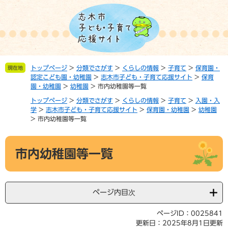
ペ
メ
ー
ニ
ジ
ュ
の
ー
先
を
頭
飛
トップページ
>
分類でさがす
>
くらしの情報
>
子育て
>
保育園・
現在地
で
ば
認定こども園・幼稚園
>
志木市子ども・子育て応援サイト
>
保育
す。
し
園・幼稚園
>
幼稚園
>
市内幼稚園等一覧
て
トップページ
>
分類でさがす
>
くらしの情報
>
子育て
>
入園・入
本
学
>
志木市子ども・子育て応援サイト
>
保育園・幼稚園
>
幼稚園
文
>
市内幼稚園等一覧
へ
本
市内幼稚園等一覧
文
ページ内目次
ページID：0025841
更新日：2025年8月1日更新