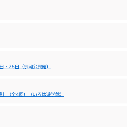
2日・26日（宗岡公民館）
箋」（全4回）（いろは遊学館）