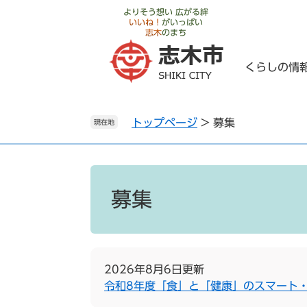
ペ
メ
よりそう想い 広がる絆
いいね！
がいっぱい
ー
ニ
志木
のまち
ジ
ュ
の
ー
くらしの情
先
を
頭
飛
で
ば
トップページ
>
募集
す
し
現在地
。
て
本
文
本
へ
文
募集
2026年8月6日更新
令和8年度「食」と「健康」のスマート