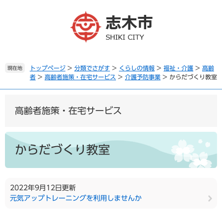
ペ
メ
ー
ニ
ジ
ュ
の
ー
先
を
頭
飛
で
ば
トップページ
>
分類でさがす
>
くらしの情報
>
福祉・介護
>
高齢
現在地
者
>
高齢者施策・在宅サービス
>
介護予防事業
>
からだづくり教室
す
し
。
て
本
文
高齢者施策・在宅サービス
へ
本
文
からだづくり教室
2022年9月12日更新
元気アップトレーニングを利用しませんか