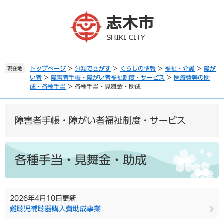
ペ
メ
ー
ニ
ジ
ュ
の
ー
先
を
頭
飛
で
ば
トップページ
>
分類でさがす
>
くらしの情報
>
福祉・介護
>
障が
現在地
い者
>
障害者手帳・障がい者福祉制度・サービス
>
医療費等の助
す
し
成・各種手当
>
各種手当・見舞金・助成
。
て
本
文
障害者手帳・障がい者福祉制度・サービス
へ
本
文
各種手当・見舞金・助成
2026年4月10日更新
難聴児補聴器購入費助成事業