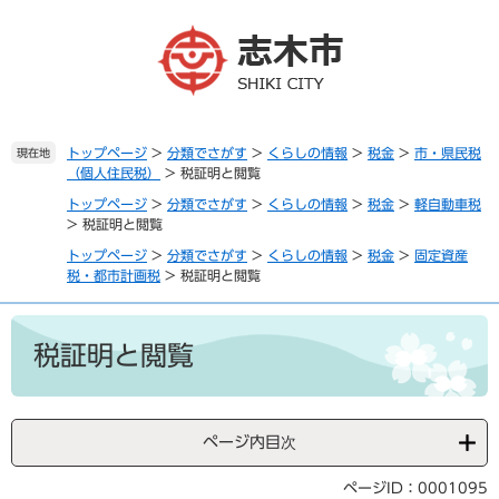
ペ
メ
ー
ニ
ジ
ュ
の
ー
先
を
頭
飛
で
ば
トップページ
>
分類でさがす
>
くらしの情報
>
税金
>
市・県民税
現在地
（個人住民税）
>
税証明と閲覧
す
し
。
て
トップページ
>
分類でさがす
>
くらしの情報
>
税金
>
軽自動車税
本
>
税証明と閲覧
文
トップページ
>
分類でさがす
>
くらしの情報
>
税金
>
固定資産
へ
税・都市計画税
>
税証明と閲覧
本
文
税証明と閲覧
ページ内目次
ページID：0001095