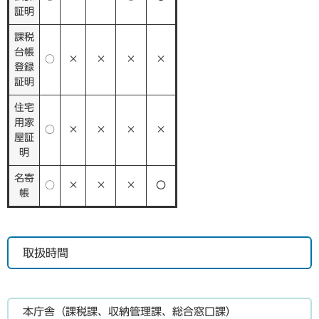
証明
課税
台帳
○
×
×
×
×
登録
証明
住宅
用家
○
×
×
×
×
屋証
明
名寄
○
×
×
×
〇
帳
取扱時間
本庁舎（課税課、収納管理課、総合窓口課）