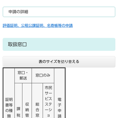
申請の詳細
評価証明、公租公課証明、名寄帳等の申請
取扱窓口
表のサイズを切り替える
窓口・
窓口のみ
郵送
市民
サー
ビス
証明
電
収
総
ステ
書等
子
課
納
合
ーシ
の種
申
税
管
窓
ョ
類
請