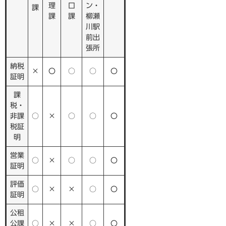
理
口
ン・
課
課
課
柳瀬
川駅
前出
張所
納税
×
〇
○
○
〇
証明
課
税・
非課
○
×
○
○
〇
税証
明
営業
○
×
○
○
〇
証明
評価
○
×
×
○
〇
証明
公租
公課
○
×
×
○
〇