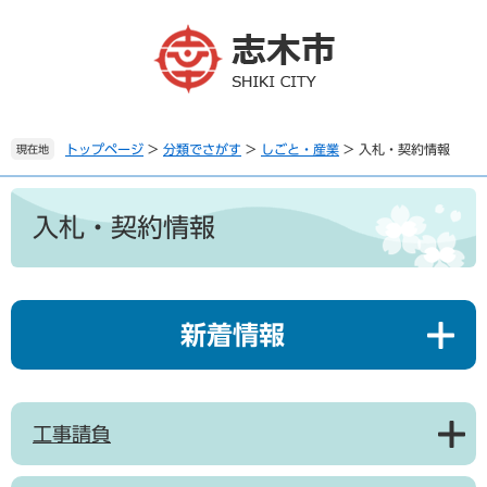
ペ
メ
ー
ニ
ジ
ュ
の
ー
先
を
頭
飛
で
ば
トップページ
>
分類でさがす
>
しごと・産業
>
入札・契約情報
現在地
す
し
。
て
本
本
文
入札・契約情報
文
へ
新着情報
工事請負