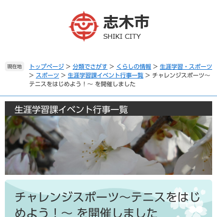
ペ
メ
ー
ニ
ジ
ュ
の
ー
先
を
頭
飛
で
ば
トップページ
>
分類でさがす
>
くらしの情報
>
生涯学習・スポーツ
現在地
>
スポーツ
>
生涯学習課イベント行事一覧
>
チャレンジスポーツ～
す
し
テニスをはじめよう！～ を開催しました
。
て
本
文
生涯学習課イベント行事一覧
へ
本
文
チャレンジスポーツ～テニスをはじ
めよう！～ を開催しました