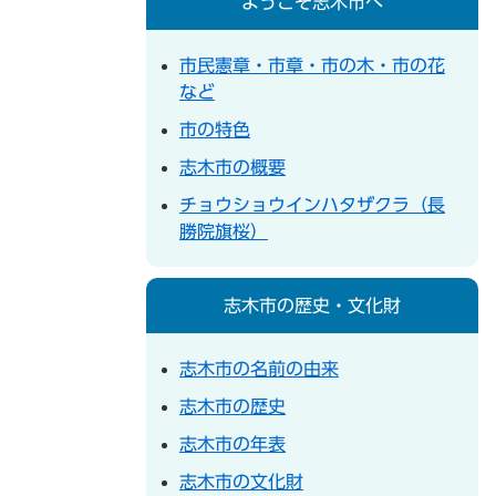
ようこそ志木市へ
市民憲章・市章・市の木・市の花
など
市の特色
志木市の概要
チョウショウインハタザクラ（長
勝院旗桜）
志木市の歴史・文化財
志木市の名前の由来
志木市の歴史
志木市の年表
志木市の文化財