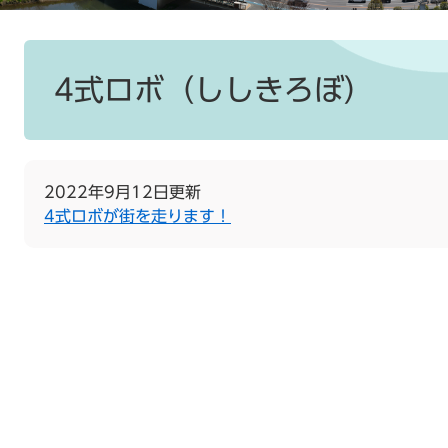
本
文
4式ロボ（ししきろぼ）
2022年9月12日更新
4式ロボが街を走ります！