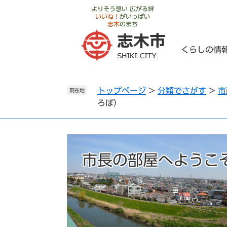
ペ
メ
よりそう想い 広がる絆
いいね！
がいっぱい
ー
ニ
志木
のまち
ジ
ュ
の
ー
くらしの情
先
を
頭
飛
で
ば
トップページ
>
分類でさがす
>
市
す
し
現在地
ろぼ）
。
て
本
文
へ
市長の部屋へようこ