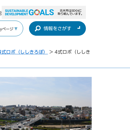
能
情報をさがす
yページ
4式ロボ（ししきろぼ）
>
4式ロボ（ししき