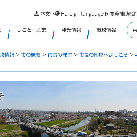
本文へ
Foreign language
閲覧補助機
報
しごと・産業
観光情報
市政情報
M
政情報
>
市の概要
>
市長の部屋
>
市長の部屋へようこそ
>
そ