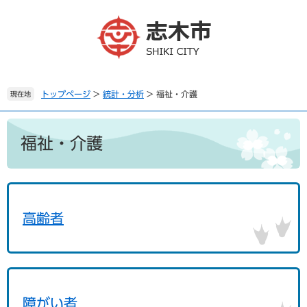
ペ
メ
ー
ニ
ジ
ュ
の
ー
先
を
頭
飛
で
ば
トップページ
>
統計・分析
>
福祉・介護
現在地
す
し
。
て
本
本
文
福祉・介護
文
へ
高齢者
障がい者