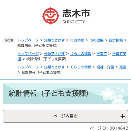
ペ
メ
ー
ニ
ジ
ュ
の
ー
先
を
頭
飛
で
ば
トップページ
>
分類でさがす
>
市政情報
>
市の概要
>
統計情報
>
現在地
統計情報（子ども支援課）
す
し
。
て
トップページ
>
分類でさがす
>
くらしの情報
>
子育て
>
子育て支
本
援
>
統計情報（子ども支援課）
文
トップページ
>
分類でさがす
>
くらしの情報
>
福祉・介護
>
児童
へ
>
統計情報（子ども支援課）
本
文
統計情報（子ども支援課）
ページ内目次
ページID：0014842