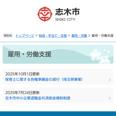
ペ
メ
ー
ニ
ジ
ュ
の
ー
先
を
頭
飛
で
ば
トップページ
>
助成・手当て・支援
>
雇用・労働
>
雇用・労働支援
現在地
す
し
。
て
本
本
文
雇用・労働支援
文
へ
2025年10月1日更新
保育士に関する各種準備金の貸付（埼玉県事業）
2025年7月24日更新
志木市中小企業退職金共済掛金補助制度